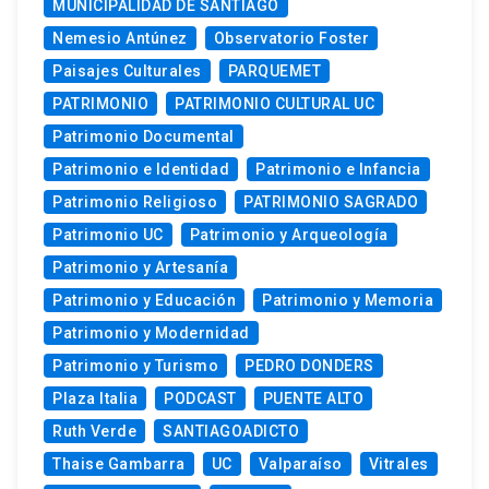
MUNICIPALIDAD DE SANTIAGO
Nemesio Antúnez
Observatorio Foster
Paisajes Culturales
PARQUEMET
PATRIMONIO
PATRIMONIO CULTURAL UC
Patrimonio Documental
Patrimonio e Identidad
Patrimonio e Infancia
Patrimonio Religioso
PATRIMONIO SAGRADO
Patrimonio UC
Patrimonio y Arqueología
Patrimonio y Artesanía
Patrimonio y Educación
Patrimonio y Memoria
Patrimonio y Modernidad
Patrimonio y Turismo
PEDRO DONDERS
Plaza Italia
PODCAST
PUENTE ALTO
Ruth Verde
SANTIAGOADICTO
Thaise Gambarra
UC
Valparaíso
Vitrales