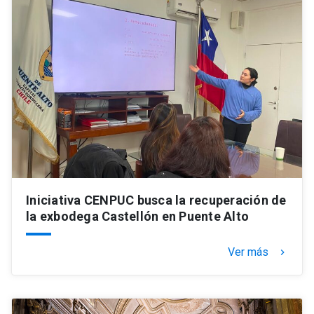
Iniciativa CENPUC busca la recuperación de
la exbodega Castellón en Puente Alto
Ver más
keyboard_arrow_right