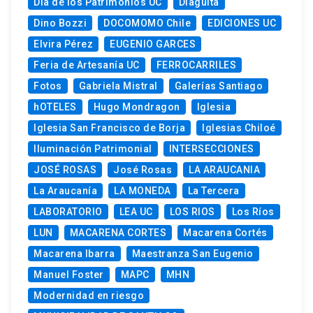
Día de los Patrimonios UC
Diaguita
Dino Bozzi
DOCOMOMO Chile
EDICIONES UC
Elvira Pérez
EUGENIO GARCES
Feria de Artesanía UC
FERROCARRILES
Fotos
Gabriela Mistral
Galerías Santiago
hOTELES
Hugo Mondragon
Iglesia
Iglesia San Francisco de Borja
Iglesias Chiloé
Iluminación Patrimonial
INTERSECCIONES
JOSÉ ROSAS
José Rosas
LA ARAUCANIA
La Araucanía
LA MONEDA
La Tercera
LABORATORIO
LEA UC
LOS RIOS
Los Ríos
LUN
MACARENA CORTES
Macarena Cortés
Macarena Ibarra
Maestranza San Eugenio
Manuel Foster
MAPC
MHN
Modernidad en riesgo