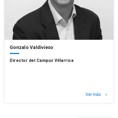
Gonzalo Valdivieso
Director del Campus Villarrica
Ver más
keyboard_arrow_right