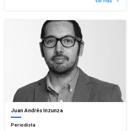
Ver más
keyboard_arrow_right
Juan Andrés Inzunza
Periodista