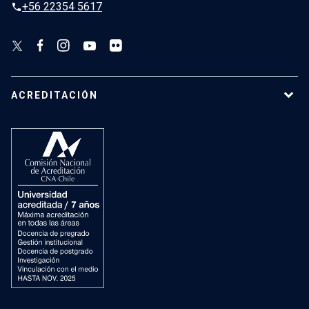
+56 22354 5617
phone
ACREDITACIÓN