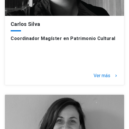
Carlos Silva
Coordinador Magíster en Patrimonio Cultural
Ver más
keyboard_arrow_right