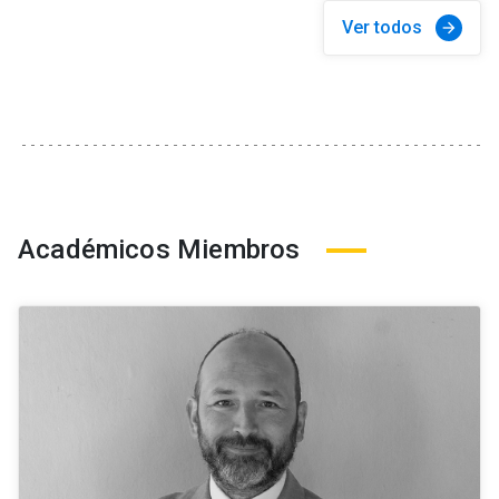
Ver todos
arrow_forward
Académicos Miembros