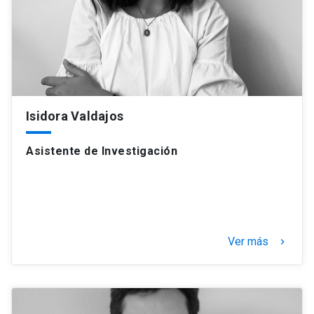
Isidora Valdajos
Asistente de Investigación
Ver más
keyboard_arrow_right