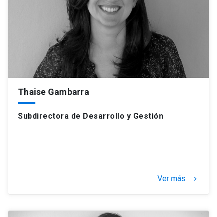
Thaise Gambarra
Subdirectora de Desarrollo y Gestión
Ver más
keyboard_arrow_right