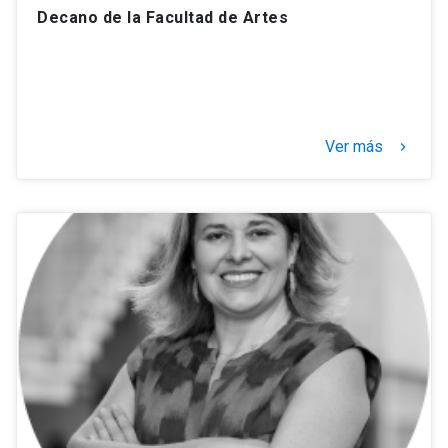
Decano de la Facultad de Artes
Ver más
keyboard_arrow_right