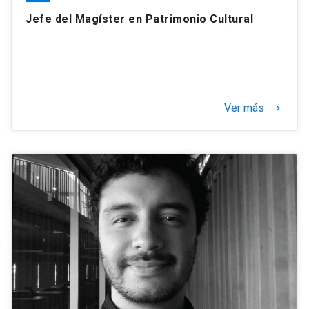
Jefe del Magíster en Patrimonio Cultural
Ver más
keyboard_arrow_right