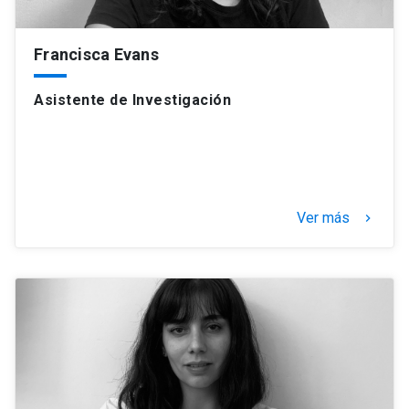
Francisca Evans
Asistente de Investigación
Ver más
keyboard_arrow_right