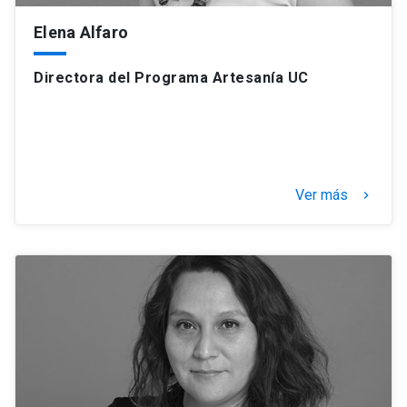
Elena Alfaro
Directora del Programa Artesanía UC
Ver más
keyboard_arrow_right