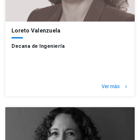
Loreto Valenzuela
Decana de Ingeniería
Ver más
keyboard_arrow_right