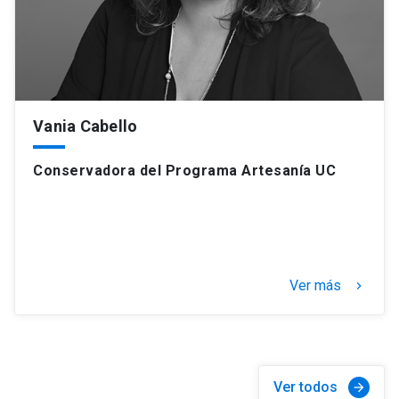
Vania Cabello
Conservadora del Programa Artesanía UC
Ver más
keyboard_arrow_right
Ver todos
arrow_forward