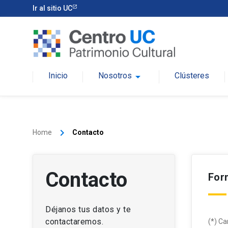
Ir al sitio UC
Inicio
Nosotros
arrow_drop_down
Clústeres
keyboard_arrow_right
Home
Contacto
Contacto
For
Déjanos tus datos y te
contactaremos.
(*) Ca