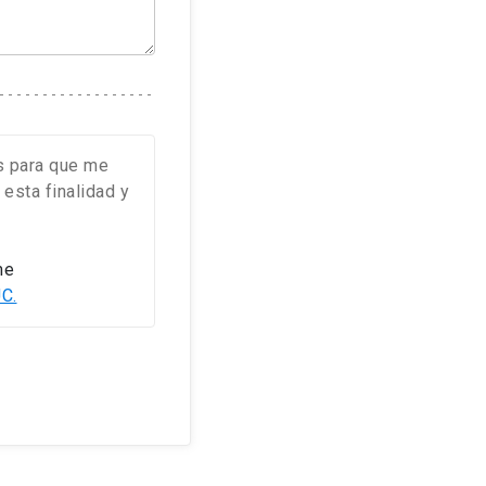
s para que me
esta finalidad y
me
UC.