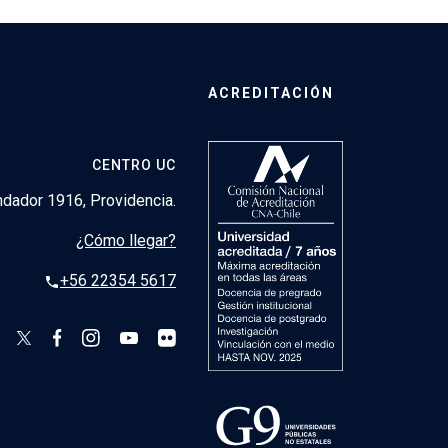
ACREDITACIÓN
CENTRO UC
dador 1916, Providencia.
¿Cómo llegar?
+56 22354 5617
phone