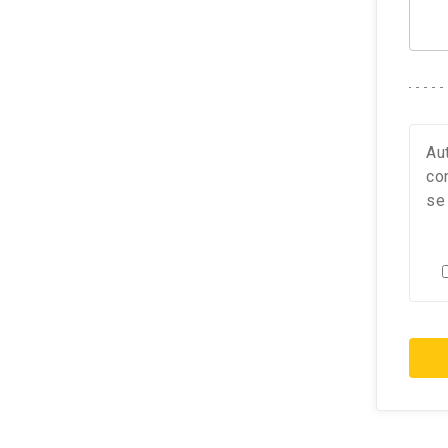
Au
co
s