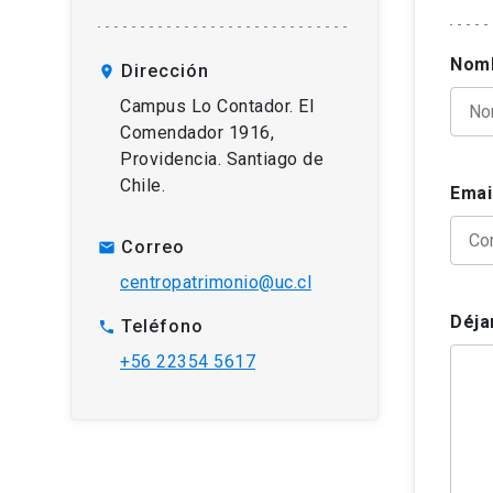
Nom
Dirección
location_on
Campus Lo Contador. El
Comendador 1916,
Providencia. Santiago de
Chile.
Emai
Correo
mail
centropatrimonio@uc.cl
Déja
Teléfono
phone
+56 22354 5617