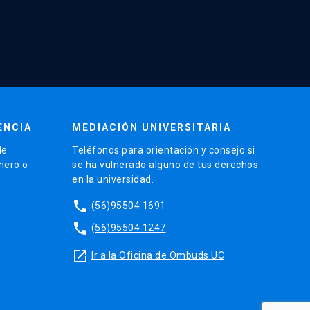
ENCIA
MEDIACIÓN UNIVERSITARIA
de
Teléfonos para orientación y consejo si
énero o
se ha vulnerado alguno de tus derechos
en la universidad.
phone
(56)95504 1691
phone
(56)95504 1247
launch
Ir a la Oficina de Ombuds UC