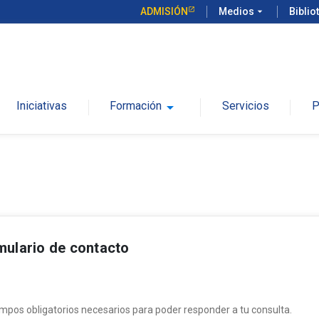
ADMISIÓN
Medios
arrow_drop_down
Biblio
Iniciativas
Formación
arrow_drop_down
Servicios
P
mulario de contacto
mpos obligatorios necesarios para poder responder a tu consulta.