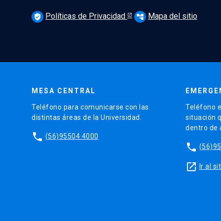
Políticas de Privacidad
Mapa del sitio
verified_user
account_tree
MESA CENTRAL
EMERGE
Teléfono para comunicarse con las
Teléfono e
distintas áreas de la Universidad.
situación 
dentro de
phone
(56)95504 4000
phone
(56)9
launch
Ir al 