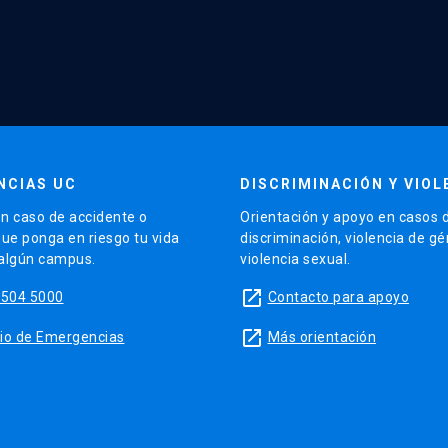
NCIAS UC
DISCRIMINACIÓN Y VIOL
n caso de accidente o
Orientación y apoyo en casos 
que ponga en riesgo tu vida
discriminación, violencia de g
 algún campus.
violencia sexual.
launch
5504 5000
Contacto para apoyo
launch
sitio de Emergencias
Más orientación