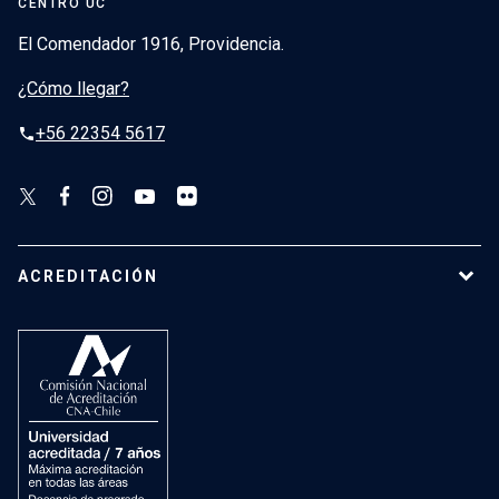
CENTRO UC
El Comendador 1916, Providencia.
¿Cómo llegar?
+56 22354 5617
phone
ACREDITACIÓN