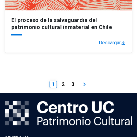
El proceso de la salvaguardia del
patrimonio cultural inmaterial en Chile
Descargar
keyboard_arrow_right
1
2
3