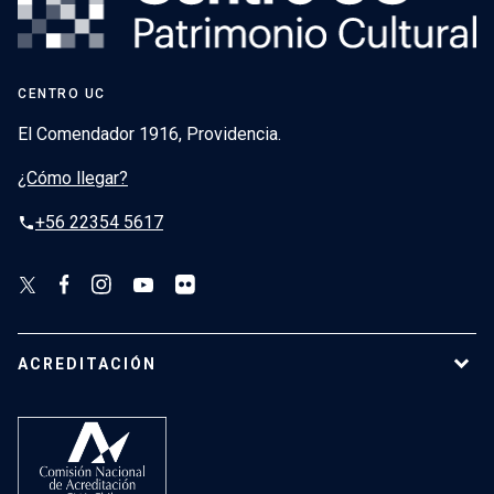
CENTRO UC
El Comendador 1916, Providencia.
¿Cómo llegar?
+56 22354 5617
phone
ACREDITACIÓN