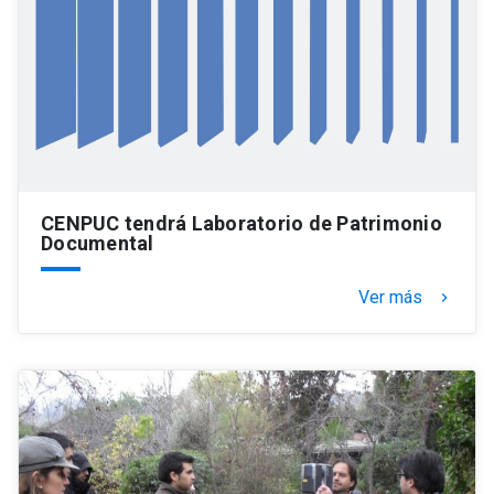
CENPUC tendrá Laboratorio de Patrimonio
Documental
Ver más
keyboard_arrow_right