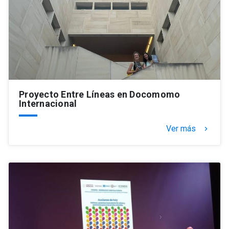
Proyecto Entre Líneas en Docomomo
Internacional
Ver más
keyboard_arrow_right