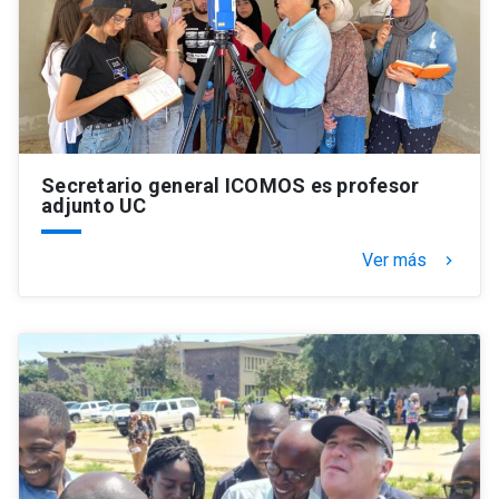
Secretario general ICOMOS es profesor
adjunto UC
Ver más
keyboard_arrow_right