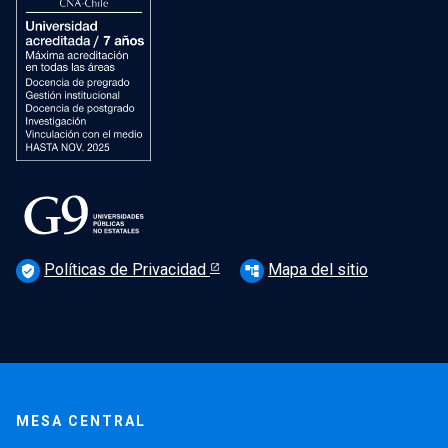
Políticas de Privacidad
Mapa del sitio
verified_user
account_tree
MESA CENTRAL