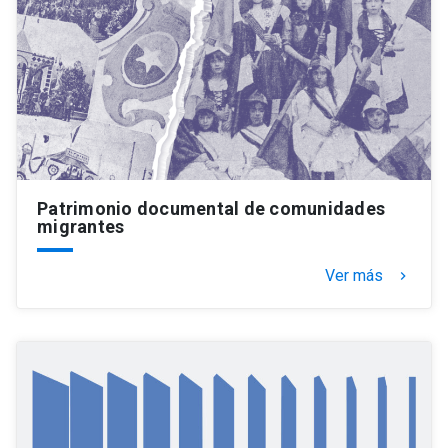
Patrimonio documental de comunidades
migrantes
Ver más
keyboard_arrow_right