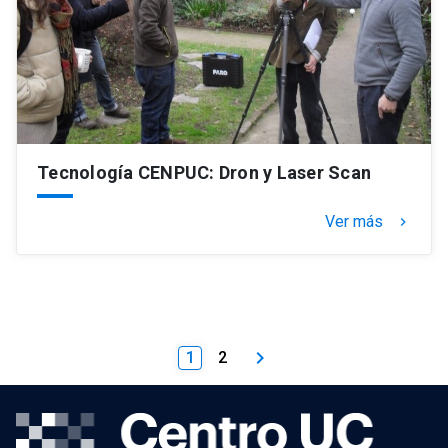
Tecnología CENPUC: Dron y Laser Scan
Ver más
keyboard_arrow_right
keyboard_arrow_right
1
2