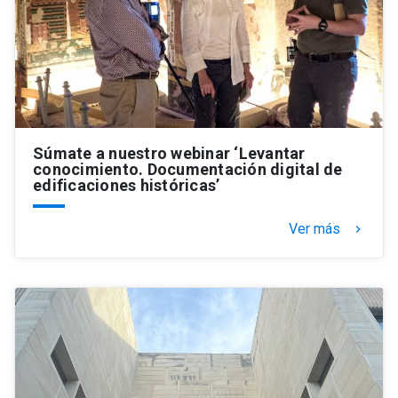
Súmate a nuestro webinar ‘Levantar
conocimiento. Documentación digital de
edificaciones históricas’
Ver más
keyboard_arrow_right