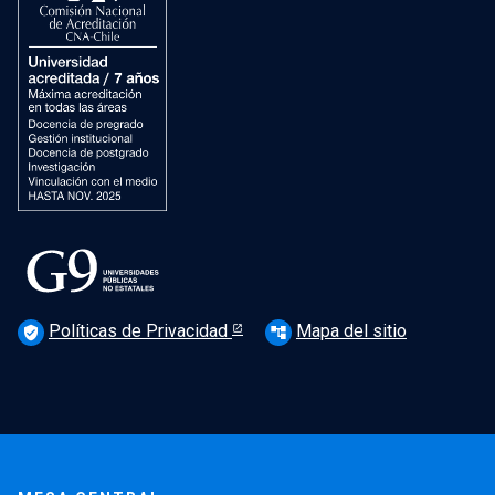
Políticas de Privacidad
Mapa del sitio
verified_user
account_tree