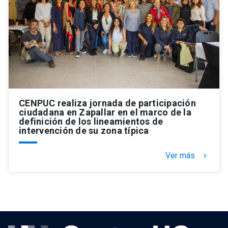
CENPUC realiza jornada de participación
ciudadana en Zapallar en el marco de la
definición de los lineamientos de
intervención de su zona típica
Ver más
keyboard_arrow_right