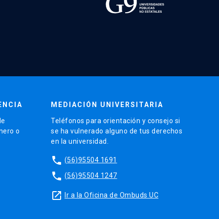
ENCIA
MEDIACIÓN UNIVERSITARIA
de
Teléfonos para orientación y consejo si
énero o
se ha vulnerado alguno de tus derechos
en la universidad.
phone
(56)95504 1691
phone
(56)95504 1247
launch
Ir a la Oficina de Ombuds UC