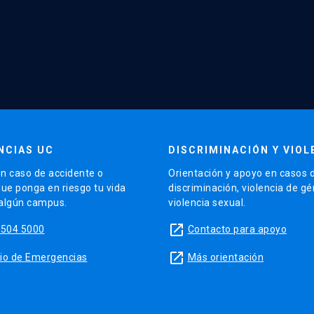
NCIAS UC
DISCRIMINACIÓN Y VIOL
n caso de accidente o
Orientación y apoyo en casos 
que ponga en riesgo tu vida
discriminación, violencia de g
 algún campus.
violencia sexual.
launch
5504 5000
Contacto para apoyo
launch
sitio de Emergencias
Más orientación