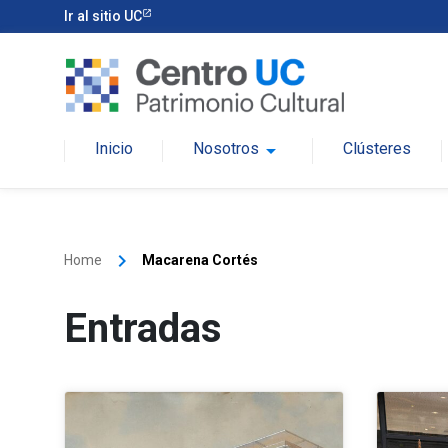
Ir al sitio UC
Inicio
Nosotros
arrow_drop_down
Clústeres
keyboard_arrow_right
Home
Macarena Cortés
Entradas