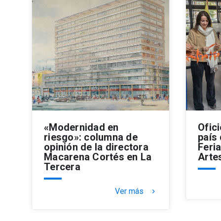
«Modernidad en
Ofic
riesgo»: columna de
país 
opinión de la directora
Feria
Macarena Cortés en La
Arte
Tercera
Ver más
keyboard_arrow_right