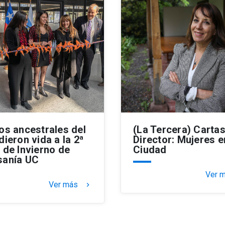
ios ancestrales del
(La Tercera) Cartas
dieron vida a la 2ª
Director: Mujeres e
 de Invierno de
Ciudad
sanía UC
Ver 
Ver más
keyboard_arrow_right