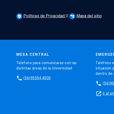
Políticas de Privacidad
Mapa del sitio
verified_user
account_tree
MESA CENTRAL
EMERGE
Teléfono para comunicarse con las
Teléfono e
distintas áreas de la Universidad.
situación 
dentro de
phone
(56)95504 4000
phone
(56)9
launch
Ir al 