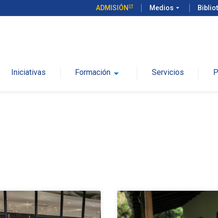
ADMISIÓN
Medios
arrow_drop_down
Biblio
Iniciativas
Formación
arrow_drop_down
Servicios
P