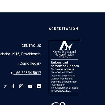
ACREDITACIÓN
CENTRO UC
dador 1916, Providencia.
¿Cómo llegar?
+56 22354 5617
phone