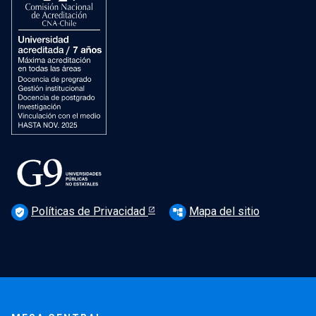
Políticas de Privacidad
Mapa del sitio
verified_user
account_tree