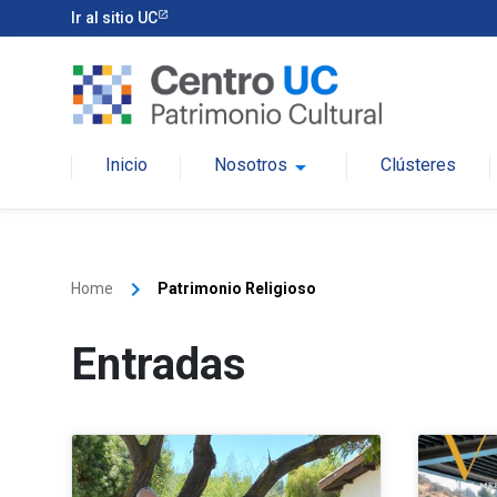
Ir al sitio UC
Inicio
Nosotros
arrow_drop_down
Clústeres
keyboard_arrow_right
Home
Patrimonio Religioso
Entradas