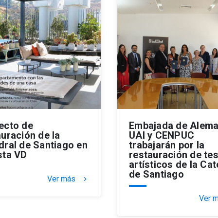
ecto de
Embajada de Alema
auración de la
UAI y CENPUC
dral de Santiago en
trabajarán por la
sta VD
restauración de te
artísticos de la Cat
de Santiago
Ver más
keyboard_arrow_right
Ver 