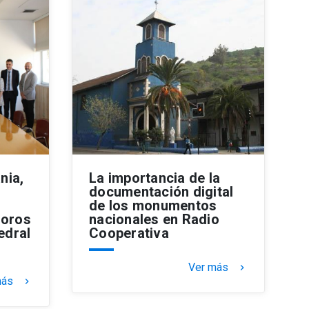
nia,
La importancia de la
documentación digital
de los monumentos
soros
nacionales en Radio
edral
Cooperativa
Ver más
keyboard_arrow_right
más
keyboard_arrow_right