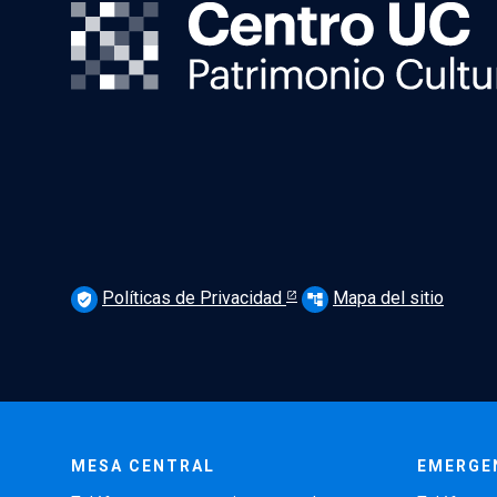
Políticas de Privacidad
Mapa del sitio
verified_user
account_tree
MESA CENTRAL
EMERGE