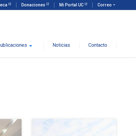
teca
Donaciones
Mi Portal UC
Correo
arrow_drop_down
ublicaciones
arrow_drop_down
Noticias
Contacto