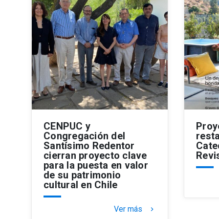
CENPUC y
Proy
Congregación del
rest
Santísimo Redentor
Cate
cierran proyecto clave
Revi
para la puesta en valor
de su patrimonio
cultural en Chile
Ver más
keyboard_arrow_right