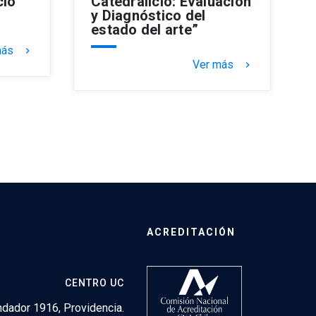
cio
Catedralicio: Evaluación
y Diagnóstico del
estado del arte”
más
keyboard_arrow_right
Ver más
keyboard_arrow_right
ACREDITACIÓN
CENTRO UC
dador 1916, Providencia.