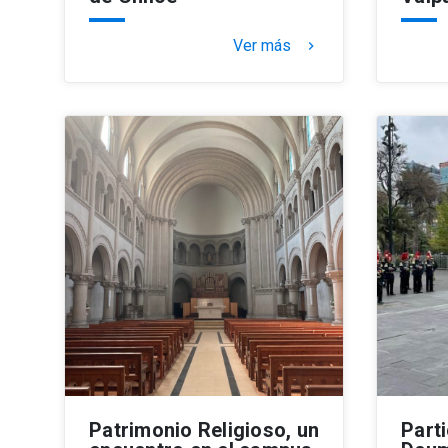
Ver más
keyboard_arrow_right
Patrimonio Religioso, un
Parti