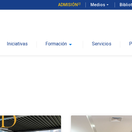
ADMISIÓN
Medios
arrow_drop_down
Biblio
Iniciativas
Formación
arrow_drop_down
Servicios
P