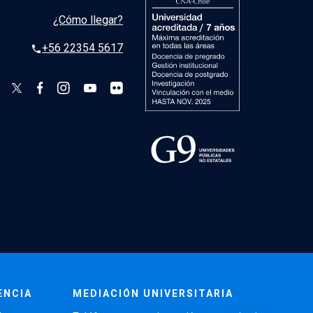
¿Cómo llegar?
+56 22354 5617
phone
ENCIA
MEDIACIÓN UNIVERSITARIA