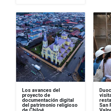
Los avances del
Duoc
proyecto de
visit
documentación digital
resta
del patrimonio religioso
San 
de Chiloé
Valp