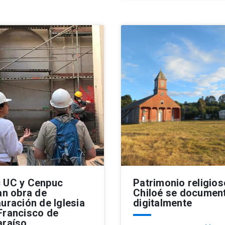
 UC y Cenpuc
Patrimonio religios
an obra de
Chiloé se documen
uración de Iglesia
digitalmente
Francisco de
araíso