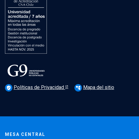
Políticas de Privacidad
Mapa del sitio
verified_user
account_tree
MESA CENTRAL