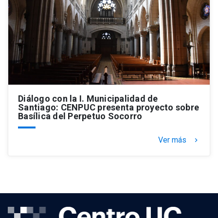
Diálogo con la I. Municipalidad de
Santiago: CENPUC presenta proyecto sobre
Basílica del Perpetuo Socorro
Ver más
keyboard_arrow_right