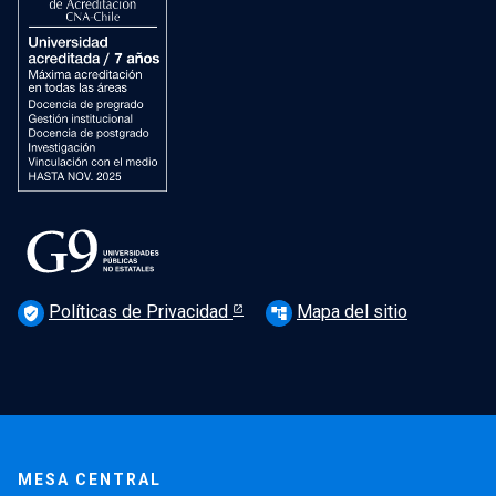
Políticas de Privacidad
Mapa del sitio
verified_user
account_tree
MESA CENTRAL