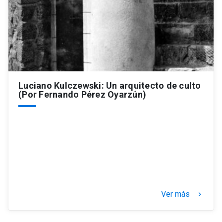
Luciano Kulczewski: Un arquitecto de culto
(Por Fernando Pérez Oyarzún)
Ver más
keyboard_arrow_right