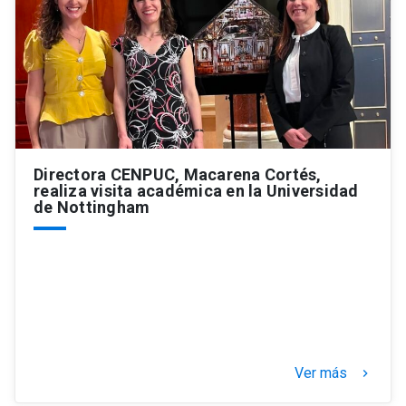
Directora CENPUC, Macarena Cortés,
realiza visita académica en la Universidad
de Nottingham
Ver más
keyboard_arrow_right