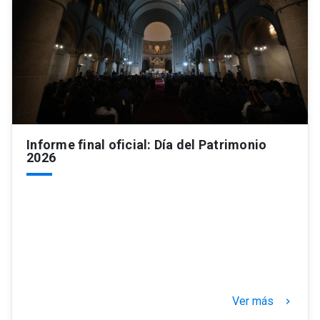
Informe final oficial: Día del Patrimonio
2026
Ver más
keyboard_arrow_right