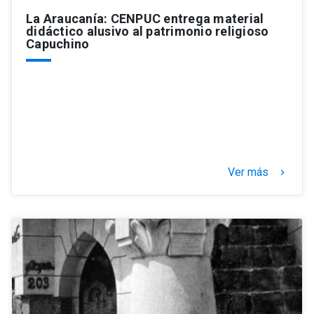
La Araucanía: CENPUC entrega material
didáctico alusivo al patrimonio religioso
Capuchino
Ver más
keyboard_arrow_right