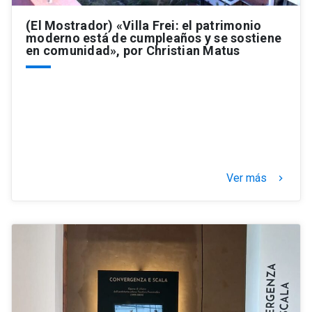
(El Mostrador) «Villa Frei: el patrimonio
moderno está de cumpleaños y se sostiene
en comunidad», por Christian Matus
Ver más
keyboard_arrow_right