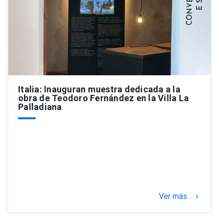
Italia: Inauguran muestra dedicada a la
obra de Teodoro Fernández en la Villa La
Palladiana
Ver más
keyboard_arrow_right