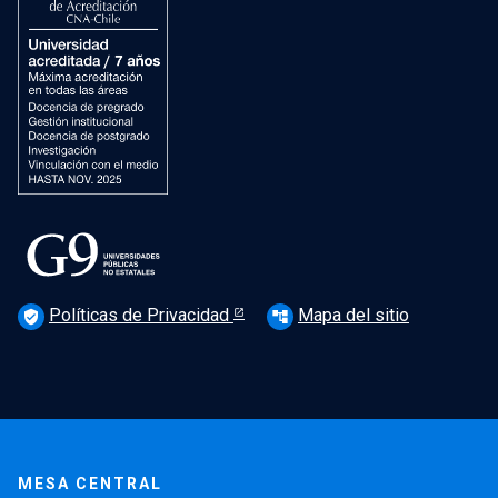
Políticas de Privacidad
Mapa del sitio
verified_user
account_tree
MESA CENTRAL