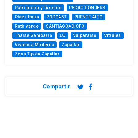
Patrimonio y Turismo
PEDRO DONDERS
Plaza Italia
PODCAST
PUENTE ALTO
Ruth Verde
SANTIAGOADICTO
Thaise Gambarra
UC
Valparaíso
Vitrales
Vivienda Moderna
Zapallar
Zona Típica Zapallar
Compartir