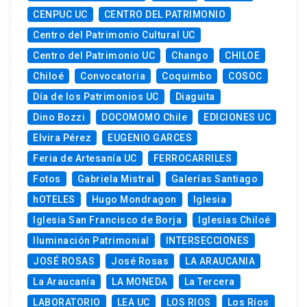
CENPUC UC
CENTRO DEL PATRIMONIO
Centro del Patrimonio Cultural UC
Centro del Patrimonio UC
Chango
CHILOE
Chiloé
Convocatoria
Coquimbo
COSOC
Día de los Patrimonios UC
Diaguita
Dino Bozzi
DOCOMOMO Chile
EDICIONES UC
Elvira Pérez
EUGENIO GARCES
Feria de Artesanía UC
FERROCARRILES
Fotos
Gabriela Mistral
Galerías Santiago
hOTELES
Hugo Mondragon
Iglesia
Iglesia San Francisco de Borja
Iglesias Chiloé
Iluminación Patrimonial
INTERSECCIONES
JOSÉ ROSAS
José Rosas
LA ARAUCANIA
La Araucanía
LA MONEDA
La Tercera
LABORATORIO
LEA UC
LOS RIOS
Los Ríos