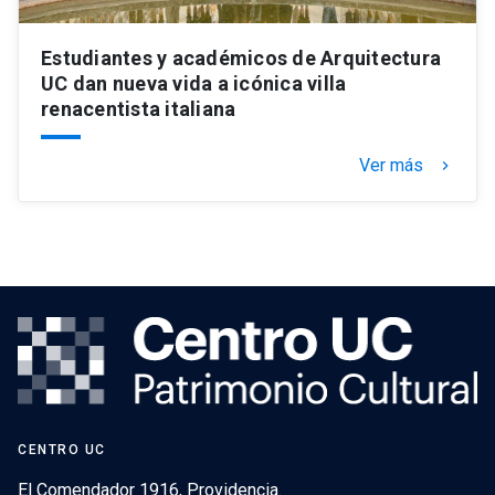
Estudiantes y académicos de Arquitectura
UC dan nueva vida a icónica villa
renacentista italiana
Ver más
keyboard_arrow_right
CENTRO UC
El Comendador 1916, Providencia.