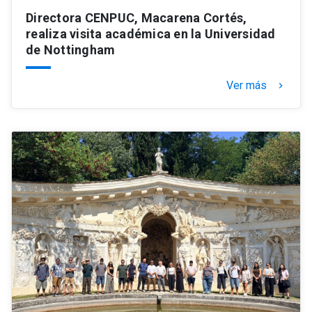
Directora CENPUC, Macarena Cortés,
realiza visita académica en la Universidad
de Nottingham
Ver más
keyboard_arrow_right