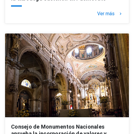
Ver más
keyboard_arrow_right
Consejo de Monumentos Nacionales
aprueba la incorporación de valores y