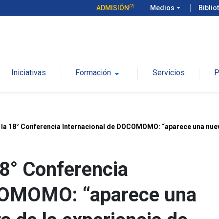
ADMISIÓN
Medios
arrow_drop_down
Biblio
Iniciativas
Formación
arrow_drop_down
Servicios
P
 la 18° Conferencia Internacional de DOCOMOMO: “aparece una nueva 
18° Conferencia
COMOMO: “aparece una