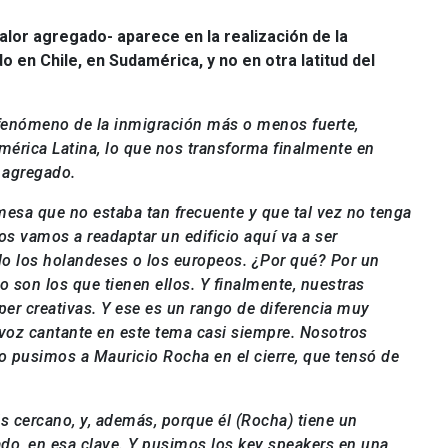
valor agregado- aparece en la realización de la
 en Chile, en Sudamérica, y no en otra latitud del
fenómeno de la inmigración más o menos fuerte,
mérica Latina, lo que nos transforma finalmente en
e agregado.
mesa que no estaba tan frecuente y que tal vez no tenga
s vamos a readaptar un edificio aquí va a ser
odo los holandeses o los europeos. ¿Por qué? Por un
o son los que tienen ellos. Y finalmente, nuestras
er creativas. Y ese es un rango de diferencia muy
 voz cantante en este tema casi siempre. Nosotros
 pusimos a Mauricio Rocha en el cierre, que tensó de
 cercano, y, además, porque él (Rocha) tiene un
do, en esa clave. Y pusimos los key speakers en una