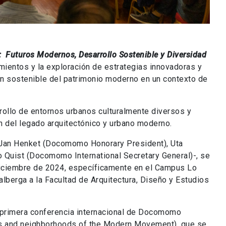
 Futuros Modernos, Desarrollo Sostenible y Diversidad
mientos y la exploración de estrategias innovadoras y
ión sostenible del patrimonio moderno en un contexto de
rrollo de entornos urbanos culturalmente diversos y
n del legado arquitectónico y urbano moderno.
r Jan Henket (Docomomo Honorary President), Uta
o Quist (Docomomo International Secretary General)-, se
e diciembre de 2024, específicamente en el Campus Lo
 alberga a la Facultad de Arquitectura, Diseño y Estudios
a primera conferencia internacional de Docomomo
tes and neighborhoods of the Modern Movement), que se