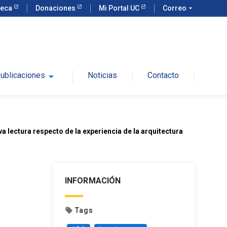
teca
Donaciones
Mi Portal UC
Correo
arrow_drop_down
ublicaciones
arrow_drop_down
Noticias
Contacto
lectura respecto de la experiencia de la arquitectura
INFORMACIÓN
Tags
local_offer