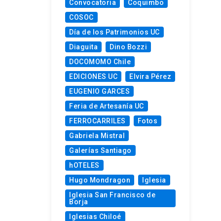
Convocatoria
Coquimbo
COSOC
Día de los Patrimonios UC
Diaguita
Dino Bozzi
DOCOMOMO Chile
EDICIONES UC
Elvira Pérez
EUGENIO GARCES
Feria de Artesanía UC
FERROCARRILES
Fotos
Gabriela Mistral
Galerías Santiago
hOTELES
Hugo Mondragon
Iglesia
Iglesia San Francisco de
Borja
Iglesias Chiloé