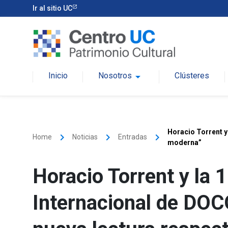
Ir al sitio UC
Inicio
Nosotros
arrow_drop_down
Clústeres
Horacio Torrent y
keyboard_arrow_right
keyboard_arrow_right
keyboard_arrow_right
Home
Noticias
Entradas
moderna”
Horacio Torrent y la 
Internacional de DO