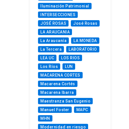
Iluminación Patrimonial
INTERSECCIONES
JOSÉ ROSAS
José Rosas
LA ARAUCANIA
La Araucanía
LA MONEDA
La Tercera
LABORATORIO
LEA UC
LOS RIOS
Los Ríos
LUN
MACARENA CORTES
Macarena Cortés
Macarena Ibarra
Maestranza San Eugenio
Manuel Foster
MAPC
MHN
Modernidad en riesgo