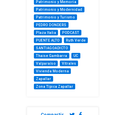
Patrimonio y Memoria
Patrimonio y Modernidad
Patrimonio y Turismo
PEDRO DONDERS
Plaza Italia
PODCAST
PUENTE ALTO
Ruth Verde
SANTIAGOADICTO
Thaise Gambarra
UC
Valparaíso
Vitrales
Vivienda Moderna
Zapallar
Zona Típica Zapallar
Compartir