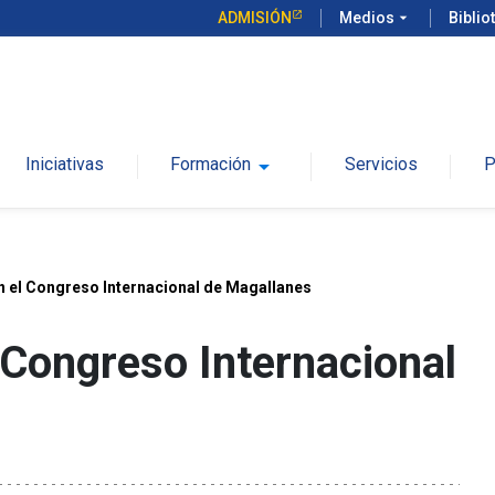
ADMISIÓN
Medios
arrow_drop_down
Biblio
Iniciativas
Formación
arrow_drop_down
Servicios
P
n el Congreso Internacional de Magallanes
 Congreso Internacional