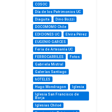
COSOC
Día de los Patrimonios UC
Diaguita
Dino Bozzi
DOCOMOMO Chile
EDICIONES UC
Elvira Pérez
EUGENIO GARCES
Feria de Artesanía UC
FERROCARRILES
Fotos
Gabriela Mistral
Galerías Santiago
hOTELES
Hugo Mondragon
Iglesia
Iglesia San Francisco de
Borja
Iglesias Chiloé