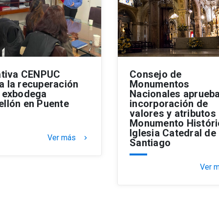
iativa CENPUC
Consejo de
a la recuperación
Monumentos
a exbodega
Nacionales aprueba
ellón en Puente
incorporación de
valores y atributos
Monumento Históri
Iglesia Catedral de
Ver más
keyboard_arrow_right
Santiago
Ver 