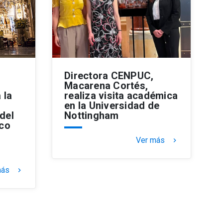
Directora CENPUC,
Macarena Cortés,
 la
realiza visita académica
en la Universidad de
 del
Nottingham
co
Ver más
keyboard_arrow_right
más
keyboard_arrow_right