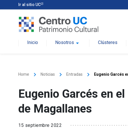
Ir al sitio UC
Inicio
Nosotros
arrow_drop_down
Clústeres
keyboard_arrow_right
keyboard_arrow_right
keyboard_arrow_right
Home
Noticias
Entradas
Eugenio Garcés e
Eugenio Garcés en el
de Magallanes
15 septiembre 2022