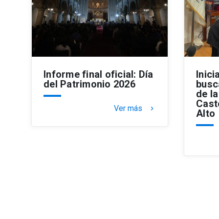
Informe final oficial: Día
Inic
del Patrimonio 2026
busc
de l
Cast
Ver más
keyboard_arrow_right
Alto