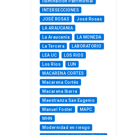
Iluminación Patrimonial
INTERSECCIONES
JOSÉ ROSAS
José Rosas
LA ARAUCANIA
La Araucanía
LA MONEDA
La Tercera
LABORATORIO
LEA UC
LOS RIOS
Los Ríos
LUN
MACARENA CORTES
Macarena Cortés
Macarena Ibarra
Maestranza San Eugenio
Manuel Foster
MAPC
MHN
Modernidad en riesgo