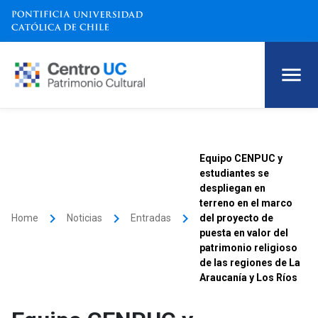
Equipo CENPUC y
estudiantes se
despliegan en
terreno en el marco
keyboard_arrow_right
keyboard_arrow_right
keyboard_arrow_right
Home
Noticias
Entradas
del proyecto de
puesta en valor del
patrimonio religioso
de las regiones de La
Araucanía y Los Ríos