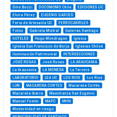
Dino Bozzi
DOCOMOMO Chile
EDICIONES UC
Elvira Pérez
EUGENIO GARCES
Feria de Artesanía UC
FERROCARRILES
Fotos
Gabriela Mistral
Galerías Santiago
hOTELES
Hugo Mondragon
Iglesia
Iglesia San Francisco de Borja
Iglesias Chiloé
Iluminación Patrimonial
INTERSECCIONES
JOSÉ ROSAS
José Rosas
LA ARAUCANIA
La Araucanía
LA MONEDA
La Tercera
LABORATORIO
LEA UC
LOS RIOS
Los Ríos
LUN
MACARENA CORTES
Macarena Cortés
Macarena Ibarra
Maestranza San Eugenio
Manuel Foster
MAPC
MHN
Modernidad en riesgo
MUNICIPALIDAD DE SANTIAGO