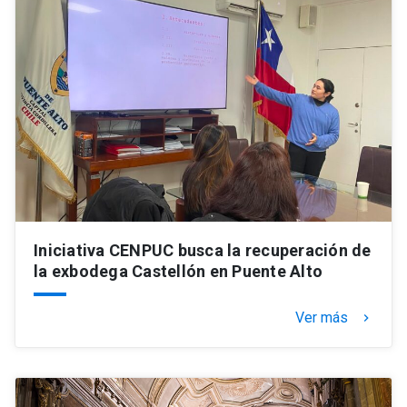
Iniciativa CENPUC busca la recuperación de
la exbodega Castellón en Puente Alto
Ver más
keyboard_arrow_right