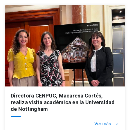
Directora CENPUC, Macarena Cortés,
realiza visita académica en la Universidad
de Nottingham
Ver más
keyboard_arrow_right