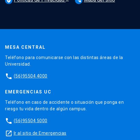
verified_user
account_tree
MESA CENTRAL
Teléfono para comunicarse con las distintas áreas de la
Universidad.
phone
(56)95504 4000
EMERGENCIAS UC
Teléfono en caso de accidente o situación que ponga en
riesgo tu vida dentro de algún campus.
phone
(56)95504 5000
launch
Ir al sitio de Emergencias