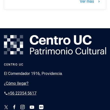
Ver más
keyboard_arrow_right
CENTRO UC
El Comendador 1916, Providencia.
¿Cómo llegar?
+56 22354 5617
phone