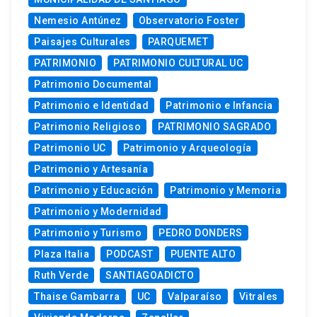
Nemesio Antúnez
Observatorio Foster
Paisajes Culturales
PARQUEMET
PATRIMONIO
PATRIMONIO CULTURAL UC
Patrimonio Documental
Patrimonio e Identidad
Patrimonio e Infancia
Patrimonio Religioso
PATRIMONIO SAGRADO
Patrimonio UC
Patrimonio y Arqueología
Patrimonio y Artesanía
Patrimonio y Educación
Patrimonio y Memoria
Patrimonio y Modernidad
Patrimonio y Turismo
PEDRO DONDERS
Plaza Italia
PODCAST
PUENTE ALTO
Ruth Verde
SANTIAGOADICTO
Thaise Gambarra
UC
Valparaíso
Vitrales