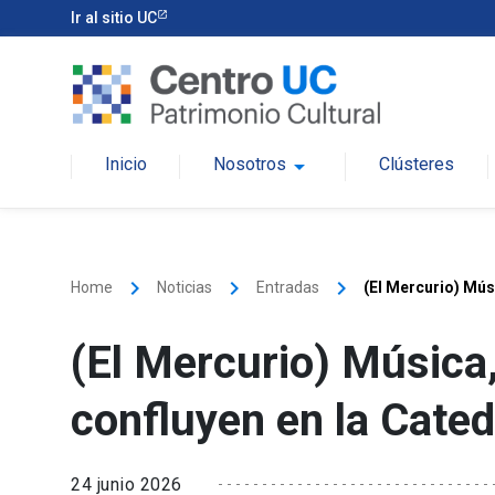
Ir al sitio UC
Inicio
Nosotros
arrow_drop_down
Clústeres
keyboard_arrow_right
keyboard_arrow_right
keyboard_arrow_right
Home
Noticias
Entradas
(El Mercurio) Músi
(El Mercurio) Música,
confluyen en la Cated
24 junio 2026