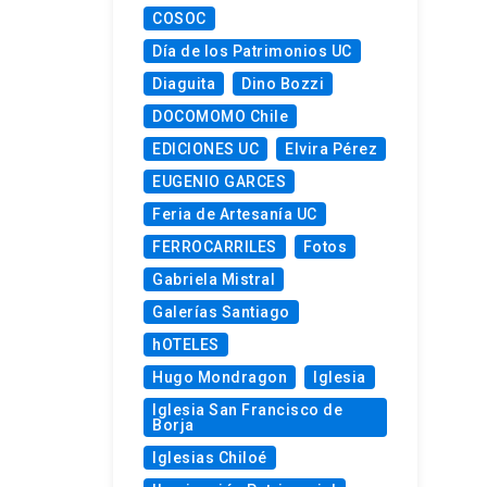
COSOC
Día de los Patrimonios UC
Diaguita
Dino Bozzi
DOCOMOMO Chile
EDICIONES UC
Elvira Pérez
EUGENIO GARCES
Feria de Artesanía UC
FERROCARRILES
Fotos
Gabriela Mistral
Galerías Santiago
hOTELES
Hugo Mondragon
Iglesia
Iglesia San Francisco de
Borja
Iglesias Chiloé