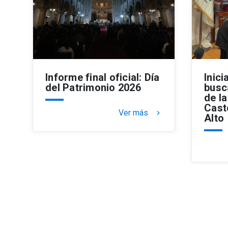
Informe final oficial: Día
Inic
del Patrimonio 2026
busc
de l
Cast
Ver más
keyboard_arrow_right
Alto