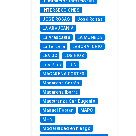
Iluminación Patrimonial
INTERSECCIONES
JOSÉ ROSAS
José Rosas
LA ARAUCANIA
La Araucanía
LA MONEDA
La Tercera
LABORATORIO
LEA UC
LOS RIOS
Los Ríos
LUN
MACARENA CORTES
Macarena Cortés
Macarena Ibarra
Maestranza San Eugenio
Manuel Foster
MAPC
MHN
Modernidad en riesgo