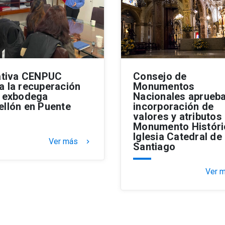
iativa CENPUC
Consejo de
a la recuperación
Monumentos
a exbodega
Nacionales aprueba
ellón en Puente
incorporación de
valores y atributos
Monumento Históri
Iglesia Catedral de
Ver más
keyboard_arrow_right
Santiago
Ver 