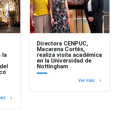
Directora CENPUC,
Macarena Cortés,
 la
realiza visita académica
en la Universidad de
 del
Nottingham
co
Ver más
keyboard_arrow_right
más
keyboard_arrow_right