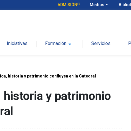
ADMISIÓN
Medios
arrow_drop_down
Biblio
Iniciativas
Formación
arrow_drop_down
Servicios
P
ca, historia y patrimonio confluyen en la Catedral
 historia y patrimonio
ral