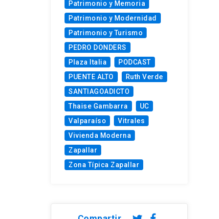
Patrimonio y Memoria
Patrimonio y Modernidad
Patrimonio y Turismo
PEDRO DONDERS
Plaza Italia
PODCAST
PUENTE ALTO
Ruth Verde
SANTIAGOADICTO
Thaise Gambarra
UC
Valparaíso
Vitrales
Vivienda Moderna
Zapallar
Zona Típica Zapallar
Compartir