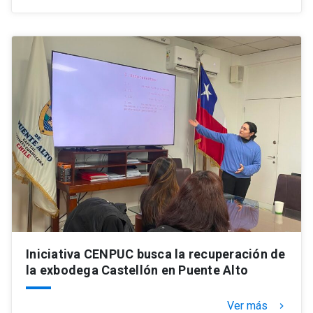
Iniciativa CENPUC busca la recuperación de
la exbodega Castellón en Puente Alto
Ver más
keyboard_arrow_right