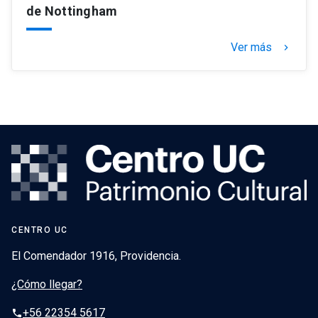
de Nottingham
Ver más
keyboard_arrow_right
CENTRO UC
El Comendador 1916, Providencia.
¿Cómo llegar?
+56 22354 5617
phone