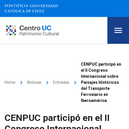
CENPUC participó en
el II Congreso
Internacional sobre
keyboard_arrow_right
keyboard_arrow_right
keyboard_arrow_right
Home
Noticias
Entradas
Paisajes Históricos
del Transporte
Ferroviario en
Iberoamérica
CENPUC participó en el II
Congreso Internacional