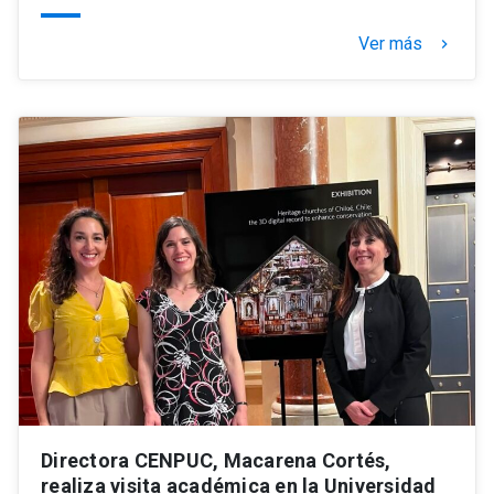
Ver más
keyboard_arrow_right
Directora CENPUC, Macarena Cortés,
realiza visita académica en la Universidad