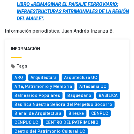
LIBRO «REIMAGINAR EL PAISAJE FERROVIARIO:
INFRAESTRUCTURAS PATRIMONIALES DE LA REGIÓN
DEL MAULE”.
Información periodística: Juan Andrés Inzunza B.
INFORMACIÓN
Tags
local_offer
ARQ
Arquitectura
Arquitectura UC
Arte, Patrimonio y Memoria
Artesanía UC
Balnearios Populares
Baquedano
BASILICA
Basílica Nuestra Señora del Perpetuo Socorro
Bienal de Arquitectura
Blieske
CENPUC
CENPUC UC
CENTRO DEL PATRIMONIO
Centro del Patrimonio Cultural UC