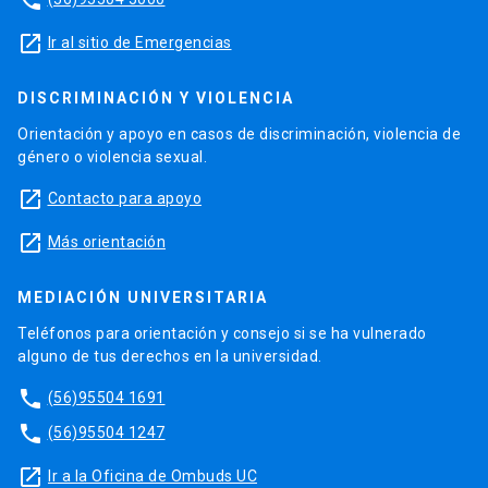
phone
launch
Ir al sitio de Emergencias
DISCRIMINACIÓN Y VIOLENCIA
Orientación y apoyo en casos de discriminación, violencia de
género o violencia sexual.
launch
Contacto para apoyo
launch
Más orientación
MEDIACIÓN UNIVERSITARIA
Teléfonos para orientación y consejo si se ha vulnerado
alguno de tus derechos en la universidad.
phone
(56)95504 1691
phone
(56)95504 1247
launch
Ir a la Oficina de Ombuds UC