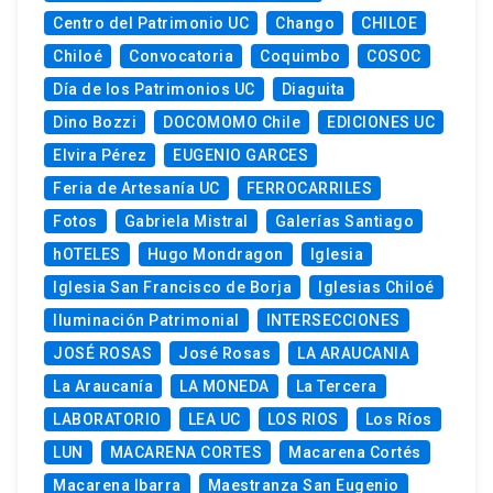
Centro del Patrimonio UC
Chango
CHILOE
Chiloé
Convocatoria
Coquimbo
COSOC
Día de los Patrimonios UC
Diaguita
Dino Bozzi
DOCOMOMO Chile
EDICIONES UC
Elvira Pérez
EUGENIO GARCES
Feria de Artesanía UC
FERROCARRILES
Fotos
Gabriela Mistral
Galerías Santiago
hOTELES
Hugo Mondragon
Iglesia
Iglesia San Francisco de Borja
Iglesias Chiloé
Iluminación Patrimonial
INTERSECCIONES
JOSÉ ROSAS
José Rosas
LA ARAUCANIA
La Araucanía
LA MONEDA
La Tercera
LABORATORIO
LEA UC
LOS RIOS
Los Ríos
LUN
MACARENA CORTES
Macarena Cortés
Macarena Ibarra
Maestranza San Eugenio