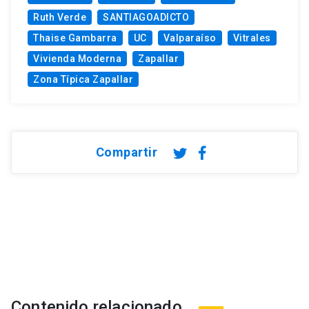
Ruth Verde
SANTIAGOADICTO
Thaise Gambarra
UC
Valparaíso
Vitrales
Vivienda Moderna
Zapallar
Zona Típica Zapallar
Compartir
Contenido relacionado