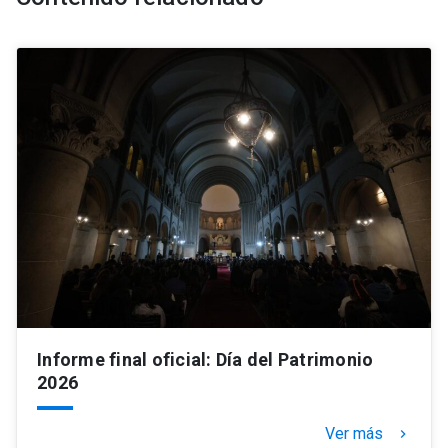
Informe final oficial: Día del Patrimonio
2026
Ver más
keyboard_arrow_right