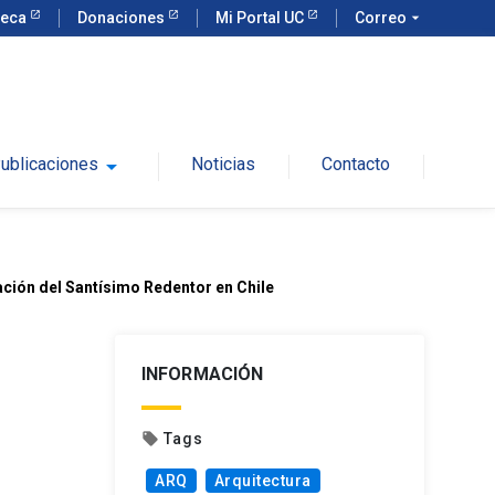
teca
Donaciones
Mi Portal UC
Correo
arrow_drop_down
ublicaciones
arrow_drop_down
Noticias
Contacto
ción del Santísimo Redentor en Chile
INFORMACIÓN
Tags
local_offer
ARQ
Arquitectura