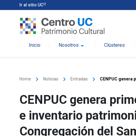
Ir al sitio UC
Inicio
Nosotros
arrow_drop_down
Clústeres
keyboard_arrow_right
keyboard_arrow_right
keyboard_arrow_right
Home
Noticias
Entradas
CENPUC genera pri
CENPUC genera prime
e inventario patrimoni
Congregación del San