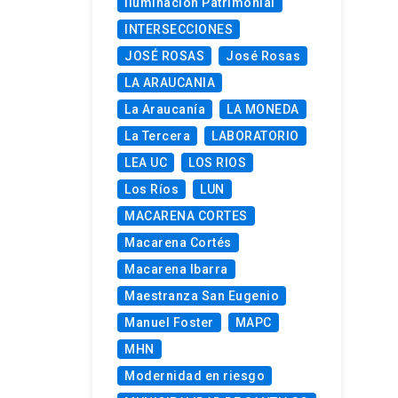
Iluminación Patrimonial
INTERSECCIONES
JOSÉ ROSAS
José Rosas
LA ARAUCANIA
La Araucanía
LA MONEDA
La Tercera
LABORATORIO
LEA UC
LOS RIOS
Los Ríos
LUN
MACARENA CORTES
Macarena Cortés
Macarena Ibarra
Maestranza San Eugenio
Manuel Foster
MAPC
MHN
Modernidad en riesgo