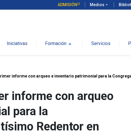
ADMISIÓN
Medios
arrow_drop_down
Biblio
Iniciativas
Formación
arrow_drop_down
Servicios
P
mer informe con arqueo e inventario patrimonial para la Congrega
r informe con arqueo
al para la
tísimo Redentor en