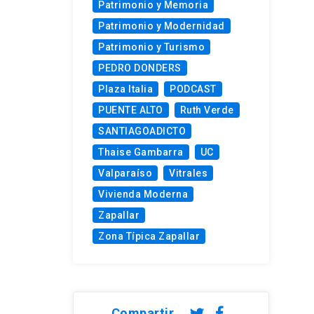
Patrimonio y Memoria
Patrimonio y Modernidad
Patrimonio y Turismo
PEDRO DONDERS
Plaza Italia
PODCAST
PUENTE ALTO
Ruth Verde
SANTIAGOADICTO
Thaise Gambarra
UC
Valparaíso
Vitrales
Vivienda Moderna
Zapallar
Zona Típica Zapallar
Compartir