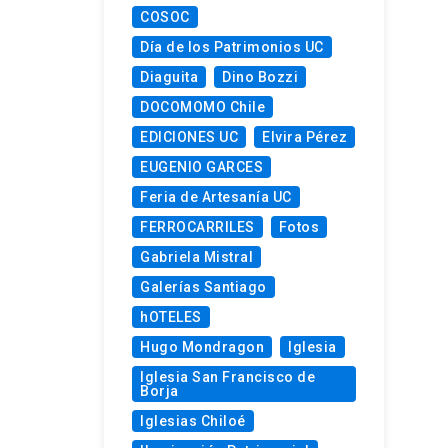
COSOC
Día de los Patrimonios UC
Diaguita
Dino Bozzi
DOCOMOMO Chile
EDICIONES UC
Elvira Pérez
EUGENIO GARCES
Feria de Artesanía UC
FERROCARRILES
Fotos
Gabriela Mistral
Galerías Santiago
hOTELES
Hugo Mondragon
Iglesia
Iglesia San Francisco de
Borja
Iglesias Chiloé