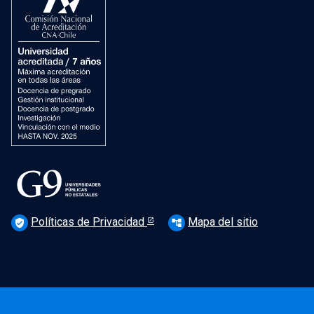
Políticas de Privacidad
Mapa del sitio
verified_user
account_tree