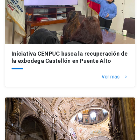
Iniciativa CENPUC busca la recuperación de
la exbodega Castellón en Puente Alto
Ver más
keyboard_arrow_right