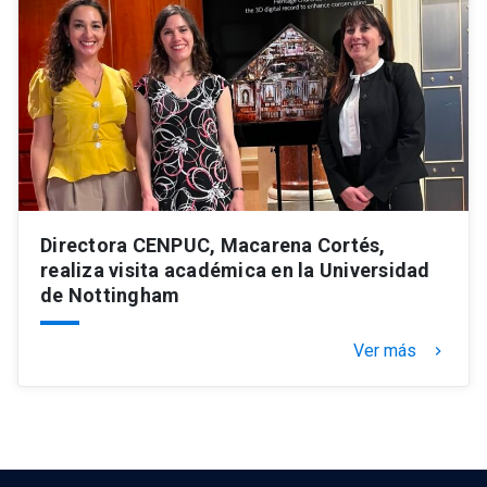
Directora CENPUC, Macarena Cortés,
realiza visita académica en la Universidad
de Nottingham
Ver más
keyboard_arrow_right