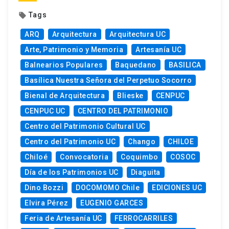
Tags
local_offer
ARQ
Arquitectura
Arquitectura UC
Arte, Patrimonio y Memoria
Artesanía UC
Balnearios Populares
Baquedano
BASILICA
Basílica Nuestra Señora del Perpetuo Socorro
Bienal de Arquitectura
Blieske
CENPUC
CENPUC UC
CENTRO DEL PATRIMONIO
Centro del Patrimonio Cultural UC
Centro del Patrimonio UC
Chango
CHILOE
Chiloé
Convocatoria
Coquimbo
COSOC
Día de los Patrimonios UC
Diaguita
Dino Bozzi
DOCOMOMO Chile
EDICIONES UC
Elvira Pérez
EUGENIO GARCES
Feria de Artesanía UC
FERROCARRILES