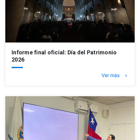
Informe final oficial: Día del Patrimonio
2026
Ver más
keyboard_arrow_right