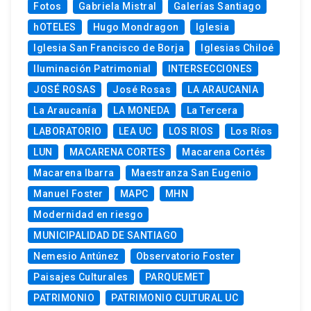
Fotos
Gabriela Mistral
Galerías Santiago
hOTELES
Hugo Mondragon
Iglesia
Iglesia San Francisco de Borja
Iglesias Chiloé
Iluminación Patrimonial
INTERSECCIONES
JOSÉ ROSAS
José Rosas
LA ARAUCANIA
La Araucanía
LA MONEDA
La Tercera
LABORATORIO
LEA UC
LOS RIOS
Los Ríos
LUN
MACARENA CORTES
Macarena Cortés
Macarena Ibarra
Maestranza San Eugenio
Manuel Foster
MAPC
MHN
Modernidad en riesgo
MUNICIPALIDAD DE SANTIAGO
Nemesio Antúnez
Observatorio Foster
Paisajes Culturales
PARQUEMET
PATRIMONIO
PATRIMONIO CULTURAL UC