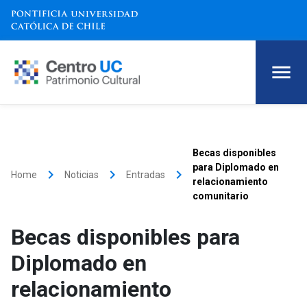
Becas disponibles
para Diplomado en
keyboard_arrow_right
keyboard_arrow_right
keyboard_arrow_right
Home
Noticias
Entradas
relacionamiento
comunitario
Becas disponibles para
Diplomado en
relacionamiento