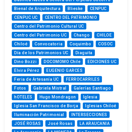
Bienal de Arquitectura
Blieske
CENPUC
CENPUC UC
CENTRO DEL PATRIMONIO
Centro del Patrimonio Cultural UC
Centro del Patrimonio UC
Chango
CHILOE
Chiloé
Convocatoria
Coquimbo
COSOC
Día de los Patrimonios UC
Diaguita
Dino Bozzi
DOCOMOMO Chile
EDICIONES UC
Elvira Pérez
EUGENIO GARCES
Feria de Artesanía UC
FERROCARRILES
Fotos
Gabriela Mistral
Galerías Santiago
hOTELES
Hugo Mondragon
Iglesia
Iglesia San Francisco de Borja
Iglesias Chiloé
Iluminación Patrimonial
INTERSECCIONES
JOSÉ ROSAS
José Rosas
LA ARAUCANIA