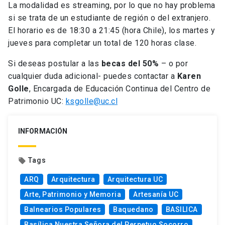
La modalidad es streaming, por lo que no hay problema
si se trata de un estudiante de región o del extranjero.
El horario es de 18:30 a 21:45 (hora Chile), los martes y
jueves para completar un total de 120 horas clase.
Si deseas postular a las
becas del 50%
– o por
cualquier duda adicional- puedes contactar a
Karen
Golle
, Encargada de Educación Continua del Centro de
Patrimonio UC:
ksgolle@uc.cl
INFORMACIÓN
Tags
local_offer
ARQ
Arquitectura
Arquitectura UC
Arte, Patrimonio y Memoria
Artesanía UC
Balnearios Populares
Baquedano
BASILICA
Basílica Nuestra Señora del Perpetuo Socorro