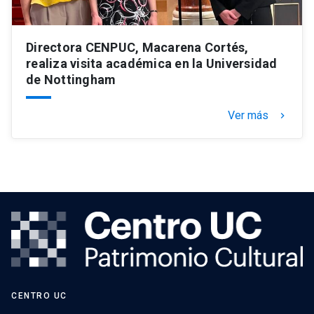
Directora CENPUC, Macarena Cortés,
realiza visita académica en la Universidad
de Nottingham
Ver más
keyboard_arrow_right
CENTRO UC