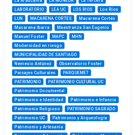
La Araucanía
LA MONEDA
La Tercera
LABORATORIO
LEA UC
LOS RIOS
Los Ríos
LUN
MACARENA CORTES
Macarena Cortés
Macarena Ibarra
Maestranza San Eugenio
Manuel Foster
MAPC
MHN
Modernidad en riesgo
MUNICIPALIDAD DE SANTIAGO
Nemesio Antúnez
Observatorio Foster
Paisajes Culturales
PARQUEMET
PATRIMONIO
PATRIMONIO CULTURAL UC
Patrimonio Documental
Patrimonio e Identidad
Patrimonio e Infancia
Patrimonio Religioso
PATRIMONIO SAGRADO
Patrimonio UC
Patrimonio y Arqueología
Patrimonio y Artesanía