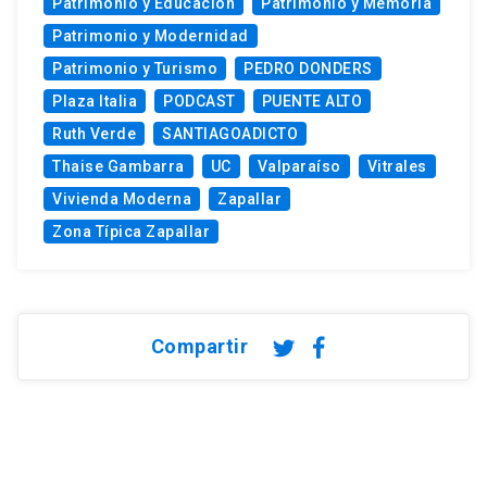
Patrimonio y Educación
Patrimonio y Memoria
Patrimonio y Modernidad
Patrimonio y Turismo
PEDRO DONDERS
Plaza Italia
PODCAST
PUENTE ALTO
Ruth Verde
SANTIAGOADICTO
Thaise Gambarra
UC
Valparaíso
Vitrales
Vivienda Moderna
Zapallar
Zona Típica Zapallar
Compartir