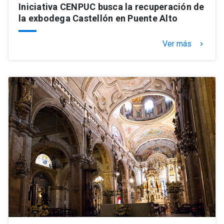
Iniciativa CENPUC busca la recuperación de
la exbodega Castellón en Puente Alto
Ver más
keyboard_arrow_right