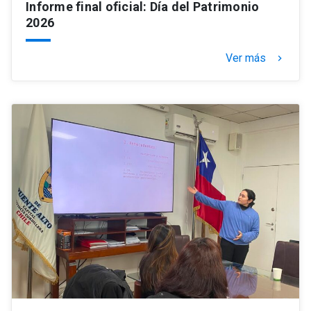
Informe final oficial: Día del Patrimonio
2026
Ver más
keyboard_arrow_right