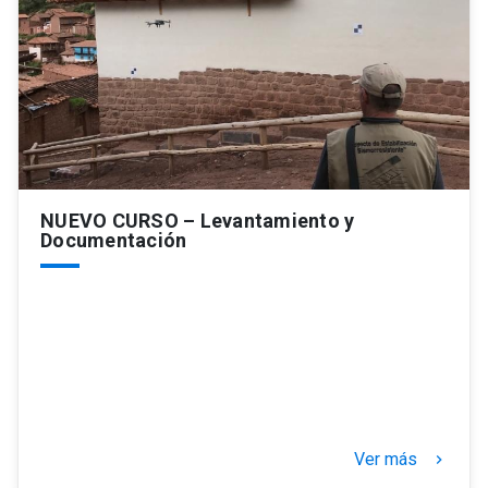
NUEVO CURSO – Levantamiento y
Documentación
Ver más
keyboard_arrow_right