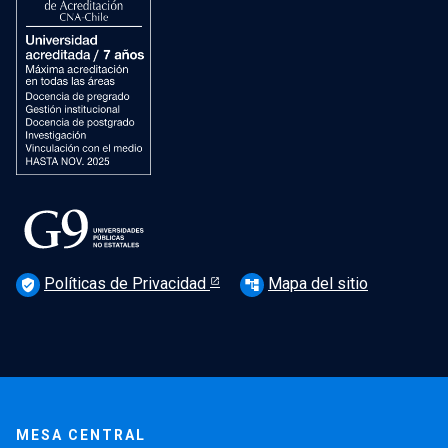
Políticas de Privacidad
Mapa del sitio
verified_user
account_tree
MESA CENTRAL