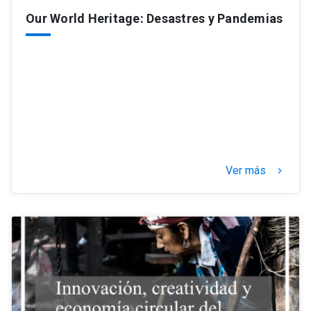
Our World Heritage: Desastres y Pandemias
Ver más
keyboard_arrow_right