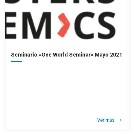
Seminario «One World Seminar» Mayo 2021
Ver más
keyboard_arrow_right