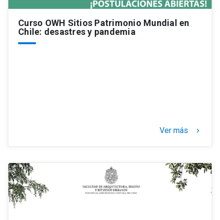
Curso OWH Sitios Patrimonio Mundial en
Chile: desastres y pandemia
Ver más
keyboard_arrow_right