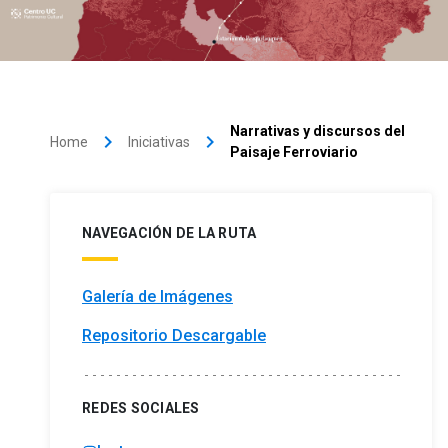
Narrativas y discursos del
keyboard_arrow_right
keyboard_arrow_right
Home
Iniciativas
Paisaje Ferroviario
NAVEGACIÓN DE LA RUTA
Galería de Imágenes
Repositorio Descargable
REDES SOCIALES