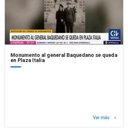
Monumento al general Baquedano se queda
en Plaza Italia
Ver más
keyboard_arrow_right