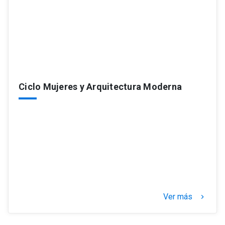
Ciclo Mujeres y Arquitectura Moderna
Ver más
keyboard_arrow_right