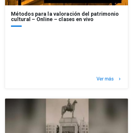
Métodos para la valoración del patrimonio
cultural – Online – clases en vivo
Ver más
keyboard_arrow_right