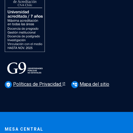
Políticas de Privacidad
Mapa del sitio
verified_user
account_tree
MESA CENTRAL