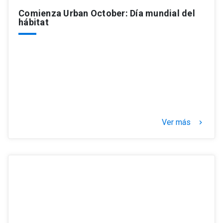
Comienza Urban October: Día mundial del
hábitat
Ver más
keyboard_arrow_right