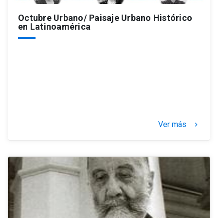
Octubre Urbano/ Paisaje Urbano Histórico
en Latinoamérica
Ver más
keyboard_arrow_right