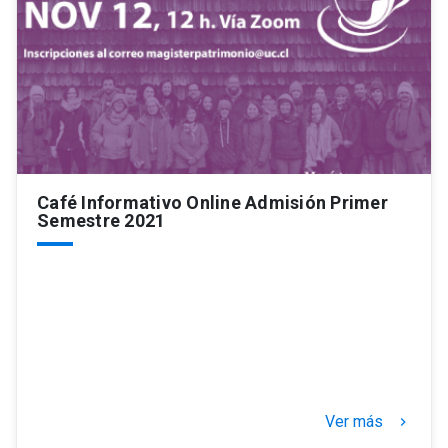
Café Informativo Online Admisión Primer
Semestre 2021
Ver más
keyboard_arrow_right