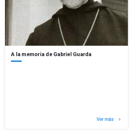
A la memoria de Gabriel Guarda
Ver más
keyboard_arrow_right