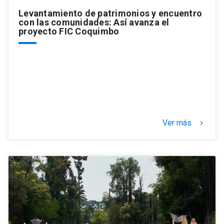
Levantamiento de patrimonios y encuentro
con las comunidades: Así avanza el
proyecto FIC Coquimbo
Ver más
keyboard_arrow_right