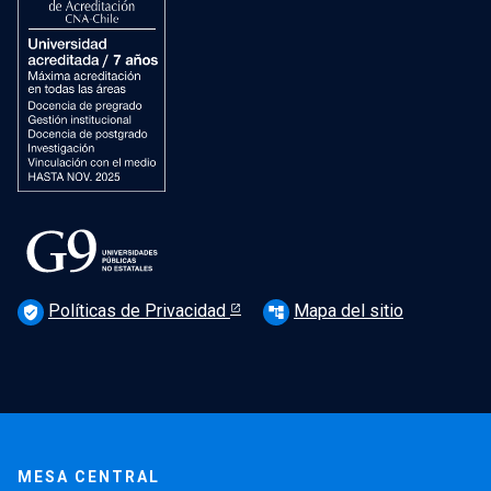
Políticas de Privacidad
Mapa del sitio
verified_user
account_tree
MESA CENTRAL