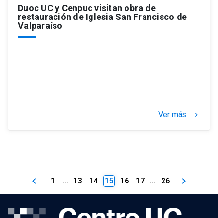
Duoc UC y Cenpuc visitan obra de
restauración de Iglesia San Francisco de
Valparaíso
Ver más
keyboard_arrow_right
keyboard_arrow_left
keyboard_arrow_right
1
...
13
14
15
16
17
...
26