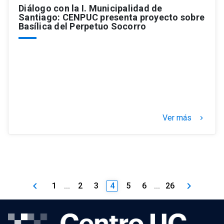
Diálogo con la I. Municipalidad de
Santiago: CENPUC presenta proyecto sobre
Basílica del Perpetuo Socorro
Ver más
keyboard_arrow_right
keyboard_arrow_left
keyboard_arrow_right
1
...
2
3
4
5
6
...
26