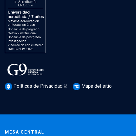
Políticas de Privacidad
Mapa del sitio
verified_user
account_tree
MESA CENTRAL