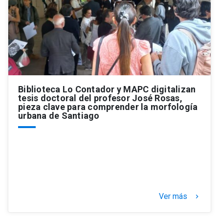
Biblioteca Lo Contador y MAPC digitalizan
tesis doctoral del profesor José Rosas,
pieza clave para comprender la morfología
urbana de Santiago
Ver más
keyboard_arrow_right