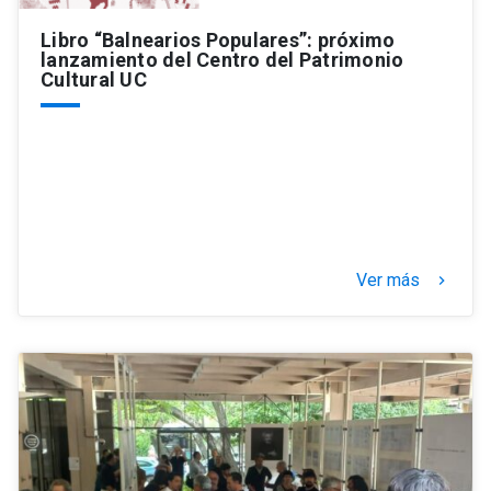
Libro “Balnearios Populares”: próximo
lanzamiento del Centro del Patrimonio
Cultural UC
Ver más
keyboard_arrow_right