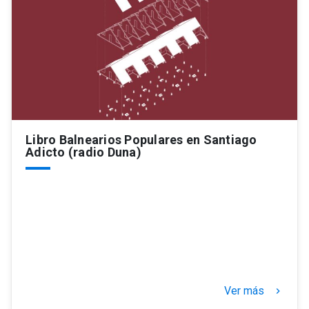
Libro Balnearios Populares en Santiago
Adicto (radio Duna)
Ver más
keyboard_arrow_right