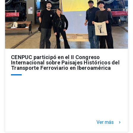
CENPUC participó en el II Congreso
Internacional sobre Paisajes Históricos del
Transporte Ferroviario en Iberoamérica
Ver más
keyboard_arrow_right