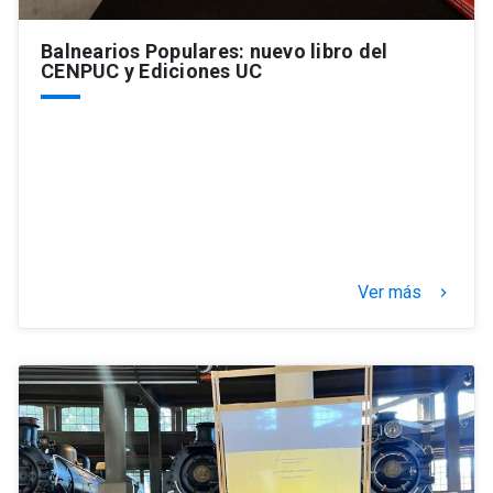
Balnearios Populares: nuevo libro del
CENPUC y Ediciones UC
Ver más
keyboard_arrow_right