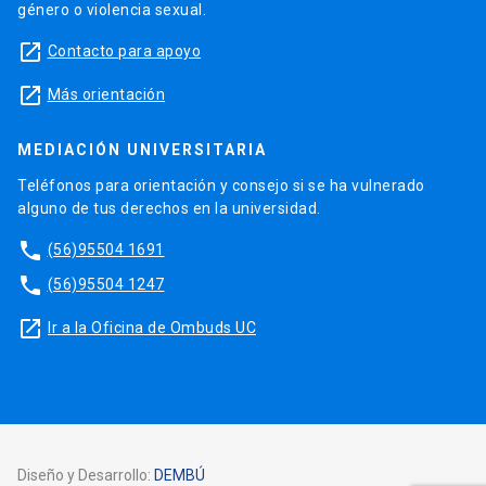
género o violencia sexual.
launch
Contacto para apoyo
launch
Más orientación
MEDIACIÓN UNIVERSITARIA
Teléfonos para orientación y consejo si se ha vulnerado
alguno de tus derechos en la universidad.
phone
(56)95504 1691
phone
(56)95504 1247
launch
Ir a la Oficina de Ombuds UC
Diseño y Desarrollo:
DEMBÚ