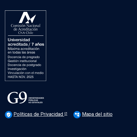
Políticas de Privacidad
Mapa del sitio
verified_user
account_tree