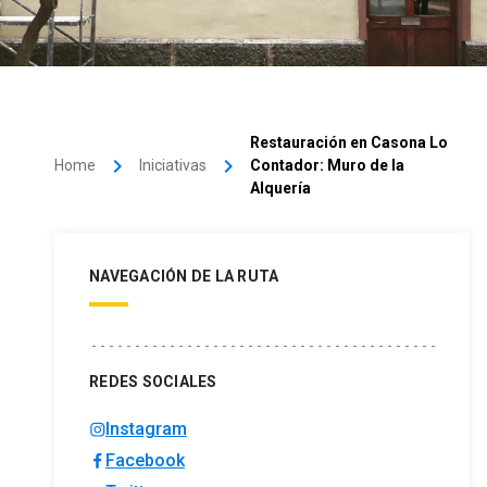
Restauración en Casona Lo
keyboard_arrow_right
keyboard_arrow_right
Home
Iniciativas
Contador: Muro de la
Alquería
NAVEGACIÓN DE LA RUTA
REDES SOCIALES
Instagram
Facebook