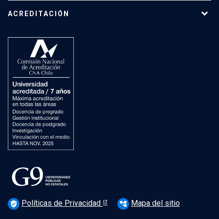
ACREDITACIÓN
Políticas de Privacidad
Mapa del sitio
verified_user
account_tree