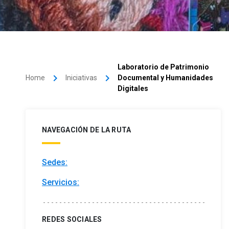
Laboratorio de Patrimonio
keyboard_arrow_right
keyboard_arrow_right
Home
Iniciativas
Documental y Humanidades
Digitales
NAVEGACIÓN DE LA RUTA
Sedes:
Servicios:
REDES SOCIALES