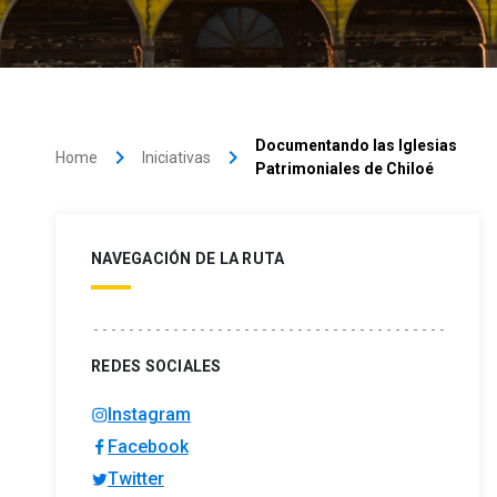
Documentando las Iglesias
keyboard_arrow_right
keyboard_arrow_right
Home
Iniciativas
Patrimoniales de Chiloé
NAVEGACIÓN DE LA RUTA
REDES SOCIALES
Instagram
Facebook
Twitter